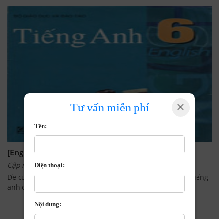
×
Tư vấn miễn phí
Tên:
[English 6] - Đề cương ôn tập Tiếng Anh hoc kỳ 2
Cập nhật: 6/3/2019 | 11:26:39 AM
Điện thoại:
Đề cương cũng như cuốn sổ tay bao gồm các công thức Tiếng
anh cùng bài tập cơ bản ...
Nội dung: