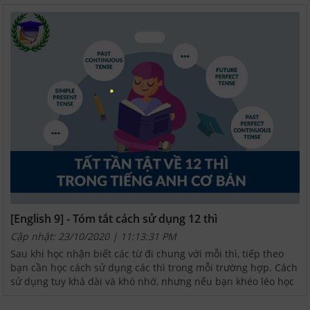
[English 9] - Tóm tắt cách sử dụng 12 thì
Cập nhật: 23/10/2020 | 11:13:31 PM
Sau khi học nhận biết các từ đi chung với mỗi thì, tiếp theo
bạn cần học cách sử dụng các thì trong mỗi trường hợp. Cách
sử dụng tuy khá dài và khó nhớ, nhưng nếu bạn khéo léo học
theo từ khóa thì rất dễ nhớ. Sau đây là tất...