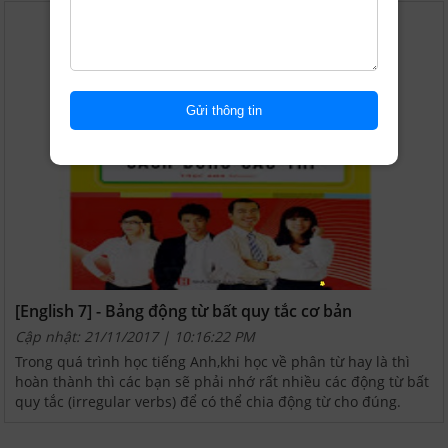
[English 7] - Bảng động từ bất quy tắc cơ bản
Cập nhật: 21/11/2017 | 10:16:22 PM
Trong quá trình học tiếng Anh,khi học về phân từ hay là thì
hoàn thành thì các bạn sẽ phải nhớ rất nhiều các động từ bất
quy tắc (irregular verbs) để có thể chia động từ cho đúng.