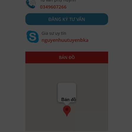
giúp 
0349607266
ĐĂNG KÝ TƯ VẤN
Gia sư uy tín
nguyenhuutuyenbka
BẢN ĐỒ
Bản đồ