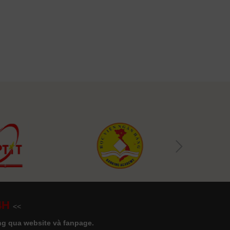
4H
<<
ông qua website và fanpage.