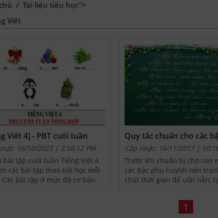
 chủ
/
Tài liệu tiểu học">
ng Việt
ng Viêt 4] - PBT cuối tuần
Quy tắc chuẩn cho các b
 hợp
huynh dạy con viết chữ 
nhật: 16/10/2023 | 3:56:12 PM
Cập nhật: 16/11/2017 | 10:1
 bài tập cuối tuần Tiếng Việt 4
Trước khi chuẩn bị cho con v
m các bài tập theo bài học mỗi
các bậc phụ huynh nên tran
 Các bài tập ở mức độ cơ bản,
chút thời gian để uốn nắn, t
 giúp các con có điều kiện ôn
quen viết chuẩn cho con ng
ặp lại lý thuyết đã được học trên
đầu.
1
Với các dạng bài đa dạng sẽ