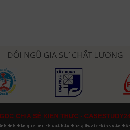
ĐỘI NGŨ GIA SƯ CHẤT LƯỢNG
GÓC CHIA SẺ KIẾN THỨC - CASESTUDY2
nh tinh thần giao lưu, chia sẻ kiến thức giữa các thành viên th