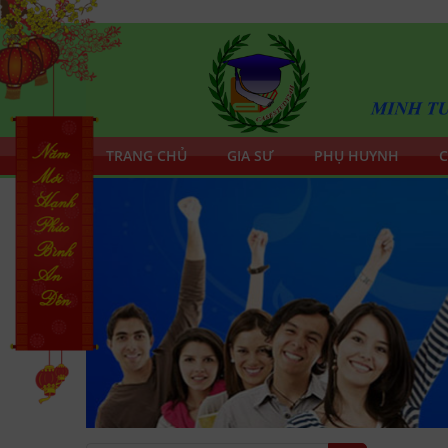
TRANG CHỦ
GIA SƯ
PHỤ HUYNH
C