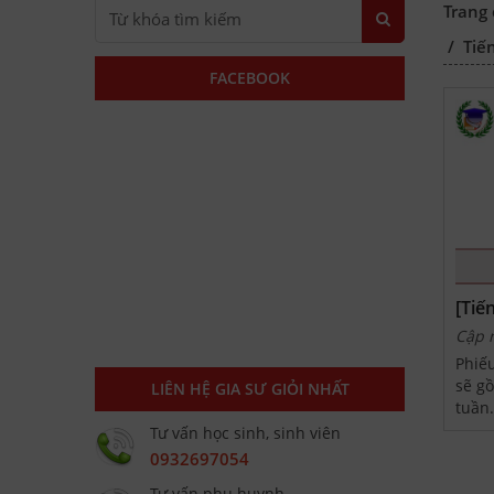
Trang
/
Tiế
FACEBOOK
[Tiế
tổng
Cập 
Phiếu
sẽ gồ
LIÊN HỆ GIA SƯ GIỎI NHẤT
tuần.
nhằm
Tư vấn học sinh, sinh viên
tập l
0932697054
lớp. 
Tư vấn phụ huynh