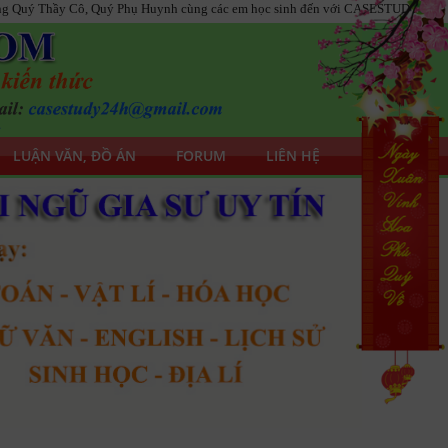
y Cô, Quý Phụ Huynh cùng các em học sinh đến với CASESTUDY24H!
LUẬN VĂN, ĐỒ ÁN
FORUM
LIÊN HỆ