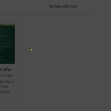
Tài liệu tiểu học
ậc phụ
đẹp
6:19 AM
ào lớp 1,
h thủ
ạo thói
ay từ ban