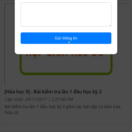
[Hóa học 9] - Bài kiểm tra lần 1 đầu học kỳ 2
Cập nhật: 20/11/2017 | 2:27:40 PM
Bài kiểm tra lần 1 đầu học kỳ 2 gồm các bài tập cơ bản hóa
hữu cơ