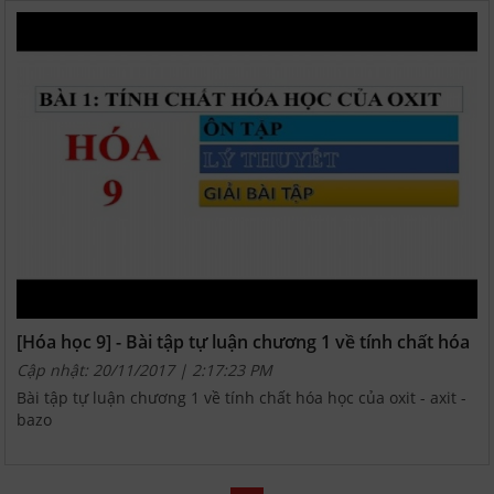
[Hóa học 9] - Bài tập tự luận chương 1 về tính chất hóa
học của oxit - axit - bazo
Cập nhật: 20/11/2017 | 2:17:23 PM
Bài tập tự luận chương 1 về tính chất hóa học của oxit - axit -
bazo