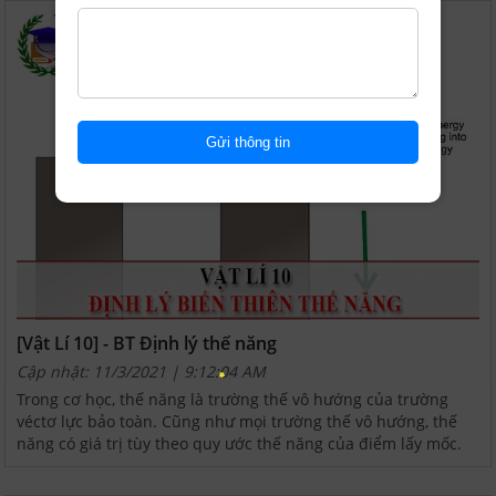
[Vật Lí 10] - BT Định lý thế năng
Cập nhật: 11/3/2021 | 9:12:04 AM
Trong cơ học, thế năng là trường thế vô hướng của trường
véctơ lực bảo toàn. Cũng như mọi trường thế vô hướng, thế
năng có giá trị tùy theo quy ước thế năng của điểm lấy mốc.
Dưới đây, casestudy24h gửi tới các em lý thuyết...