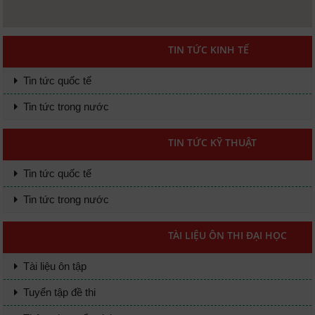
TIN TỨC KINH TẾ
Tin tức quốc tế
Tin tức trong nước
TIN TỨC KỸ THUẬT
Tin tức quốc tế
Tin tức trong nước
TÀI LIỆU ÔN THI ĐẠI HỌC
Tài liệu ôn tập
Tuyển tập đề thi