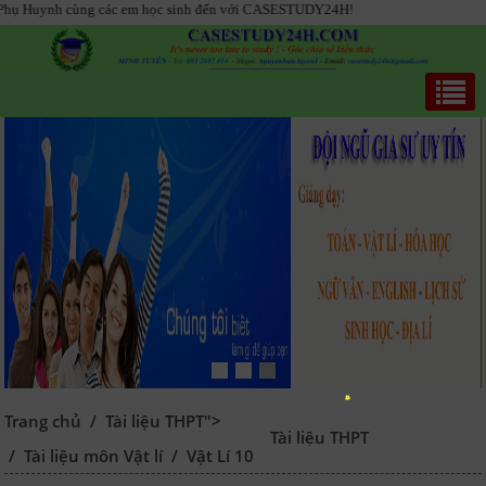
ùng các em học sinh đến với CASESTUDY24H!
Trang chủ
/
Tài liệu THPT">
Tài liệu THPT
/
Tài liệu môn Vật lí
/
Vật Lí 10