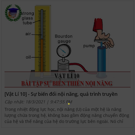
[Vật Lí 10] - Sự biến đổi nội năng, quá trình truyền
nhiệt
Cập nhật: 18/3/2021 | 9:47:55 PM
Trong nhiệt động lực học, nội năng (U) của một hệ là năng
lượng chứa trong hệ, không bao gồm động năng chuyển động
của hệ và thế năng của hệ do trường lực bên ngoài. Nó chỉ
tính đến việc tăng và giảm năng lượng của hệ xảy...